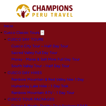
Pasar
al
contenido
principal
Inicio
Cusco Classic Tours
CUSCO DAY TOURS
Cusco City Tour – Half Day Tour
Sacred Valley Full Day Tour
Moray - Maras & Salt Mine Full Day Tour
South Valley Tour - Half Day Tour
CUSCO DAY HIKES
Rainbow Mountain & Red Valley hike 1 Day
Humantay Lake Hike - 1 Day Trek
Rainbow Mountain ATV - 1 Day Tour
CUSCO TOUR PACKAGES
Cusco & Machu Picchu Tour Package 5D4N