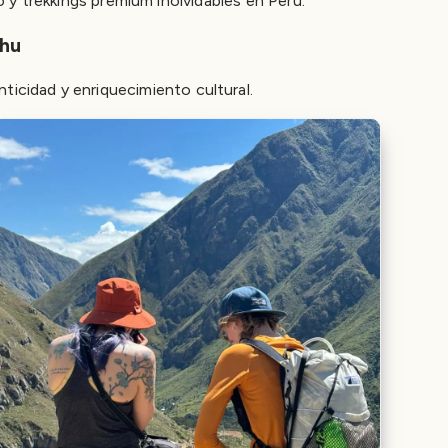
 y trekkings premium inolvidables en Perú.
chu
ticidad y enriquecimiento cultural.