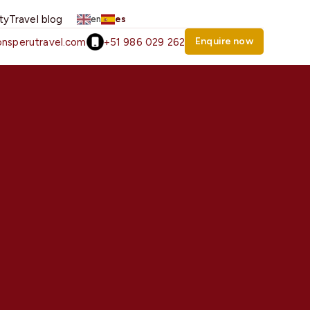
ity
Travel blog
en
es
Enquire now
nsperutravel.com
+51 986 029 262