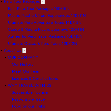
Perú Tour Packages
Epic Peru Tour Packages 16D/15N
Machu Picchu & Peru Experiences 12D/11N
Ultimate Peru Adventure Tours 14D/13N
Cusco & Machu Picchu Journeys 12D/11N
Authentic Peru Travel Packages 16D/15N
Ultimate Cusco & Peru Tours 13D/12N
About Us
OUR COMPANY
Our History
Meet Our Team
Licenses & Certifications
WHY TRAVEL WITH US
Sustainable Tourism
Responsible Travel
Food on our Treks