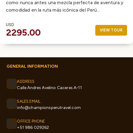
como nunca antes una mezcla perfecta de aventura y
comodidad en la ruta más icónica del Perú...
USD
2295.00
VIEW TOUR
GENERAL INFORMATION
ADDRESS
Calle Andres Avelino Caceres A-11
SALES EMAIL
info@championsperutravel.com
OFFICE PHONE
+51 986 029262