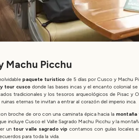
 y Machu Picchu
nolvidable
paquete turistico
de 5 días por Cusco y Machu Pic
ty tour cusco
donde las bases incas y el encanto colonial se
ados tradicionales y los tesoros arqueológicos de Pisac y 
uinas eternas te invitan a entrar al corazón del imperio inca.
 con broche de oro con una caminata épica hacia la
montaña 
que incluye Cusco el Valle Sagrado Machu Picchu y la montañ
ser un
tour valle sagrado vip
contamos con guías locales ex
recuerdos para toda la vida.