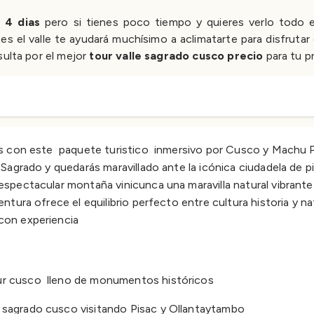
a 4 dias
pero si tienes poco tiempo y quieres verlo todo 
es el valle te ayudará muchísimo a aclimatarte para disfrutar
sulta por el mejor
tour valle sagrado cusco precio
para tu p
S
ías con este paquete turistico inmersivo por Cusco y Machu Pi
e Sagrado y quedarás maravillado ante la icónica ciudadela de 
 espectacular montaña vinicunca una maravilla natural vibrant
entura ofrece el equilibrio perfecto entre cultura historia y n
 con experiencia
tour cusco lleno de monumentos históricos
e sagrado cusco visitando Pisac y Ollantaytambo