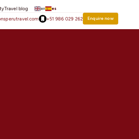
ity
Travel blog
en
es
Enquire now
nsperutravel.com
+51 986 029 262