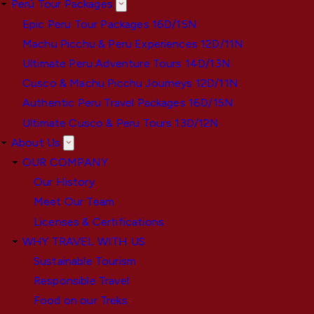
Perú Tour Packages
Epic Peru Tour Packages 16D/15N
Machu Picchu & Peru Experiences 12D/11N
Ultimate Peru Adventure Tours 14D/13N
Cusco & Machu Picchu Journeys 12D/11N
Authentic Peru Travel Packages 16D/15N
Ultimate Cusco & Peru Tours 13D/12N
About Us
OUR COMPANY
Our History
Meet Our Team
Licenses & Certifications
WHY TRAVEL WITH US
Sustainable Tourism
Responsible Travel
Food on our Treks