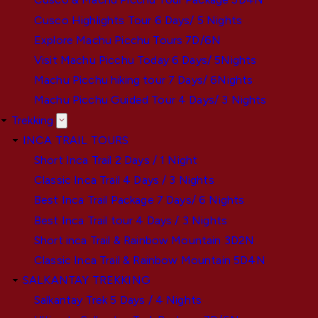
Cusco Highlights Tour 6 Days/ 5 Nights
Explore Machu Picchu Tours 7D/6N
Visit Machu Picchu Today 6 Days/ 5Nights
Machu Picchu hiking tour 7 Days/ 6Nights
Machu Picchu Guided Tour 4 Days/ 3 Nights
Trekking
INCA TRAIL TOURS
Short Inca Trail 2 Days / 1 Night
Classic Inca Trail 4 Days / 3 Nights
Best Inca Trail Package 7 Days/ 6 Nights
Best Inca Trail tour 4 Days / 3 Nights
Short inca Trail & Rainbow Mountain 3D2N
Classic Inca Trail & Rainbow Mountain 5D4N
SALKANTAY TREKKING
Salkantay Trek 5 Days / 4 Nights