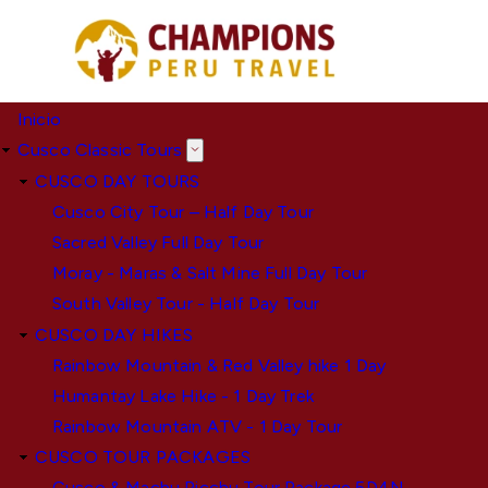
Pasar
al
contenido
principal
Inicio
Cusco Classic Tours
CUSCO DAY TOURS
Cusco City Tour – Half Day Tour
Sacred Valley Full Day Tour
Moray - Maras & Salt Mine Full Day Tour
South Valley Tour - Half Day Tour
CUSCO DAY HIKES
Rainbow Mountain & Red Valley hike 1 Day
Humantay Lake Hike - 1 Day Trek
Rainbow Mountain ATV - 1 Day Tour
CUSCO TOUR PACKAGES
Cusco & Machu Picchu Tour Package 5D4N