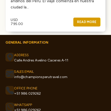
andinos del Perú. El viaje comienza en nuestra
ciudad la...
USD
READ MORE
795.00
GENERAL INFORMATION
ADDRESS
Calle Andres Avelino Caceres A-11
SALES EMAIL
info@championsperutravel.com
OFFICE PHONE
+51 986 029262
WHATSAPP
+51 986 029262