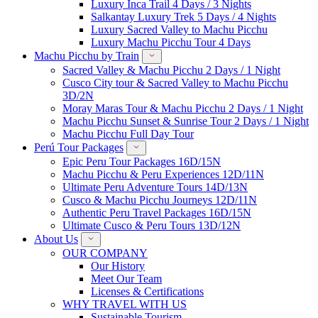
Luxury Inca Trail 4 Days / 3 Nights
Salkantay Luxury Trek 5 Days / 4 Nights
Luxury Sacred Valley to Machu Picchu
Luxury Machu Picchu Tour 4 Days
Machu Picchu by Train
Sacred Valley & Machu Picchu 2 Days / 1 Night
Cusco City tour & Sacred Valley to Machu Picchu
3D/2N
Moray Maras Tour & Machu Picchu 2 Days / 1 Night
Machu Picchu Sunset & Sunrise Tour 2 Days / 1 Night
Machu Picchu Full Day Tour
Perú Tour Packages
Epic Peru Tour Packages 16D/15N
Machu Picchu & Peru Experiences 12D/11N
Ultimate Peru Adventure Tours 14D/13N
Cusco & Machu Picchu Journeys 12D/11N
Authentic Peru Travel Packages 16D/15N
Ultimate Cusco & Peru Tours 13D/12N
About Us
OUR COMPANY
Our History
Meet Our Team
Licenses & Certifications
WHY TRAVEL WITH US
Sustainable Tourism