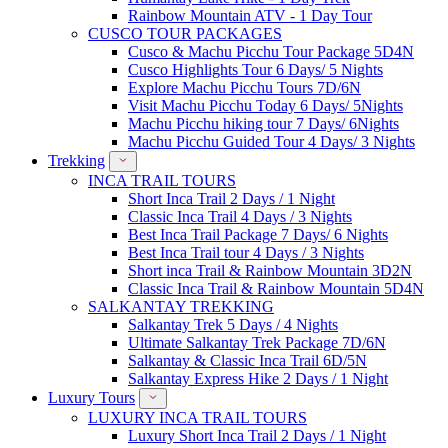
Rainbow Mountain ATV - 1 Day Tour
CUSCO TOUR PACKAGES
Cusco & Machu Picchu Tour Package 5D4N
Cusco Highlights Tour 6 Days/ 5 Nights
Explore Machu Picchu Tours 7D/6N
Visit Machu Picchu Today 6 Days/ 5Nights
Machu Picchu hiking tour 7 Days/ 6Nights
Machu Picchu Guided Tour 4 Days/ 3 Nights
Trekking
INCA TRAIL TOURS
Short Inca Trail 2 Days / 1 Night
Classic Inca Trail 4 Days / 3 Nights
Best Inca Trail Package 7 Days/ 6 Nights
Best Inca Trail tour 4 Days / 3 Nights
Short inca Trail & Rainbow Mountain 3D2N
Classic Inca Trail & Rainbow Mountain 5D4N
SALKANTAY TREKKING
Salkantay Trek 5 Days / 4 Nights
Ultimate Salkantay Trek Package 7D/6N
Salkantay & Classic Inca Trail 6D/5N
Salkantay Express Hike 2 Days / 1 Night
Luxury Tours
LUXURY INCA TRAIL TOURS
Luxury Short Inca Trail 2 Days / 1 Night