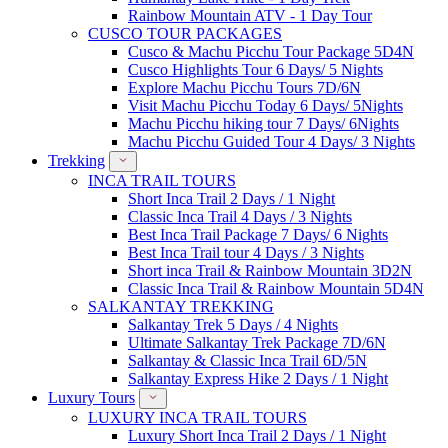
Rainbow Mountain ATV - 1 Day Tour
CUSCO TOUR PACKAGES
Cusco & Machu Picchu Tour Package 5D4N
Cusco Highlights Tour 6 Days/ 5 Nights
Explore Machu Picchu Tours 7D/6N
Visit Machu Picchu Today 6 Days/ 5Nights
Machu Picchu hiking tour 7 Days/ 6Nights
Machu Picchu Guided Tour 4 Days/ 3 Nights
Trekking
INCA TRAIL TOURS
Short Inca Trail 2 Days / 1 Night
Classic Inca Trail 4 Days / 3 Nights
Best Inca Trail Package 7 Days/ 6 Nights
Best Inca Trail tour 4 Days / 3 Nights
Short inca Trail & Rainbow Mountain 3D2N
Classic Inca Trail & Rainbow Mountain 5D4N
SALKANTAY TREKKING
Salkantay Trek 5 Days / 4 Nights
Ultimate Salkantay Trek Package 7D/6N
Salkantay & Classic Inca Trail 6D/5N
Salkantay Express Hike 2 Days / 1 Night
Luxury Tours
LUXURY INCA TRAIL TOURS
Luxury Short Inca Trail 2 Days / 1 Night