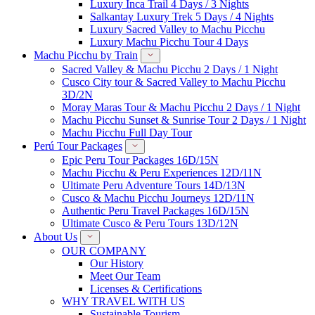
Luxury Inca Trail 4 Days / 3 Nights
Salkantay Luxury Trek 5 Days / 4 Nights
Luxury Sacred Valley to Machu Picchu
Luxury Machu Picchu Tour 4 Days
Machu Picchu by Train
Sacred Valley & Machu Picchu 2 Days / 1 Night
Cusco City tour & Sacred Valley to Machu Picchu
3D/2N
Moray Maras Tour & Machu Picchu 2 Days / 1 Night
Machu Picchu Sunset & Sunrise Tour 2 Days / 1 Night
Machu Picchu Full Day Tour
Perú Tour Packages
Epic Peru Tour Packages 16D/15N
Machu Picchu & Peru Experiences 12D/11N
Ultimate Peru Adventure Tours 14D/13N
Cusco & Machu Picchu Journeys 12D/11N
Authentic Peru Travel Packages 16D/15N
Ultimate Cusco & Peru Tours 13D/12N
About Us
OUR COMPANY
Our History
Meet Our Team
Licenses & Certifications
WHY TRAVEL WITH US
Sustainable Tourism