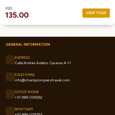
USD
135.00
VIEW TOUR
GENERAL INFORMATION
ADDRESS
Calle Andres Avelino Caceres A-11
SALES EMAIL
info@championsperutravel.com
OFFICE PHONE
+51 986 029262
WHATSAPP
+51 986 029262