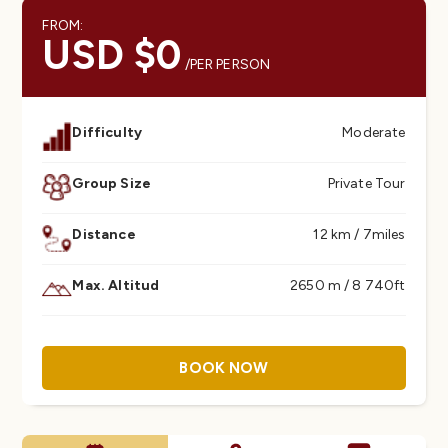
FROM:
USD $0
/PER PERSON
Difficulty
Moderate
Group Size
Private Tour
Distance
12 km / 7miles
Max. Altitud
2650 m / 8 740ft
BOOK NOW