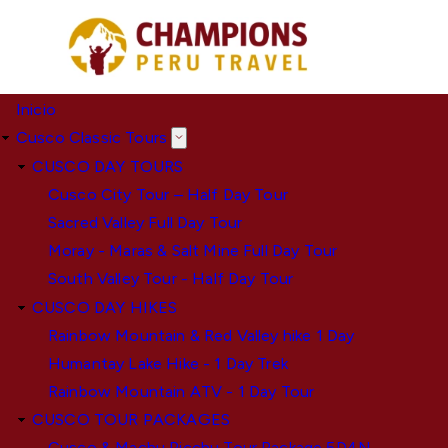
Pasar
al
contenido
principal
Inicio
Cusco Classic Tours
CUSCO DAY TOURS
Cusco City Tour – Half Day Tour
Sacred Valley Full Day Tour
Moray - Maras & Salt Mine Full Day Tour
South Valley Tour - Half Day Tour
CUSCO DAY HIKES
Rainbow Mountain & Red Valley hike 1 Day
Humantay Lake Hike - 1 Day Trek
Rainbow Mountain ATV - 1 Day Tour
CUSCO TOUR PACKAGES
Cusco & Machu Picchu Tour Package 5D4N