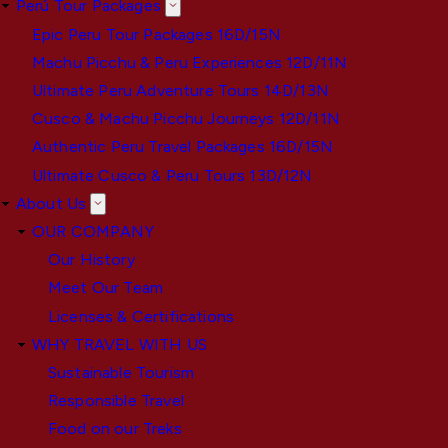
Perú Tour Packages
Epic Peru Tour Packages 16D/15N
Machu Picchu & Peru Experiences 12D/11N
Ultimate Peru Adventure Tours 14D/13N
Cusco & Machu Picchu Journeys 12D/11N
Authentic Peru Travel Packages 16D/15N
Ultimate Cusco & Peru Tours 13D/12N
About Us
OUR COMPANY
Our History
Meet Our Team
Licenses & Certifications
WHY TRAVEL WITH US
Sustainable Tourism
Responsible Travel
Food on our Treks