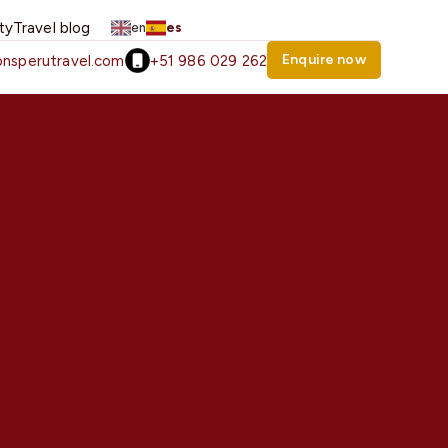
ity
Travel blog
en
es
Enquire now
nsperutravel.com
+51 986 029 262