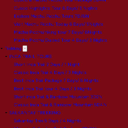
Cusco Highlights Tour 6 Days/ 5 Nights
Explore Machu Picchu Tours 7D/6N
Visit Machu Picchu Today 6 Days/ 5Nights
Machu Picchu hiking tour 7 Days/ 6Nights
Machu Picchu Guided Tour 4 Days/ 3 Nights
Trekking
INCA TRAIL TOURS
Short Inca Trail 2 Days / 1 Night
Classic Inca Trail 4 Days / 3 Nights
Best Inca Trail Package 7 Days/ 6 Nights
Best Inca Trail tour 4 Days / 3 Nights
Short inca Trail & Rainbow Mountain 3D2N
Classic Inca Trail & Rainbow Mountain 5D4N
SALKANTAY TREKKING
Salkantay Trek 5 Days / 4 Nights