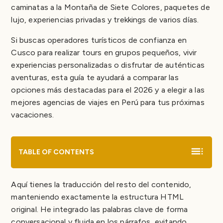
Precios del Salkantay y alternativas
caminatas a la Montaña de Siete Colores, paquetes de
Tours privados a Machu Picchu
lujo, experiencias privadas y trekkings de varios días.
Paquetes de viaje personalizados por Perú
Por qué muchos viajeros prefieren operadores
Si buscas operadores turísticos de confianza en
locales
Cusco para realizar tours en grupos pequeños, vivir
Mejor conexión cultural
experiencias personalizadas o disfrutar de auténticas
Servicio más personalizado
aventuras, esta guía te ayudará a comparar las
Mayor conocimiento local
opciones más destacadas para el 2026 y a elegir a las
Apoyo a las comunidades locales
mejores agencias de viajes en Perú para tus próximas
Grupos más pequeños y experiencias auténticas
vacaciones.
Mayor flexibilidad para viajes personalizados
Reflexiones finales sobre cómo elegir la opción ideal
en Cusco
TABLE OF CONTENTS
¿Listo para planificar tu viaje a Cusco?
Aquí tienes la traducción del resto del contenido,
manteniendo exactamente la estructura HTML
original. He integrado las palabras clave de forma
conversacional y fluida en los párrafos, evitando