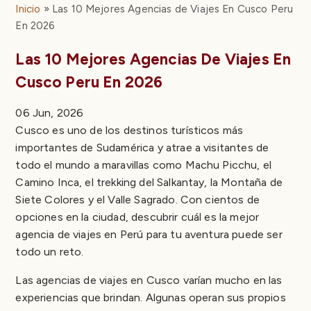
Inicio
Las 10 Mejores Agencias de Viajes En Cusco Peru
Experiencia en Machu Picchu y Trekking
En 2026
Los 10 mejores operadores turísticos directos en
Cusco y Perú
Las 10 Mejores Agencias De Viajes En
1. Qoricancha Expeditions
Cusco Peru En 2026
2. Machu Travel Peru
3. Peru For Less
06 Jun, 2026
4. Alpaca Expeditions
Cusco es uno de los destinos turísticos más
5. Champions Peru Travel
importantes de Sudamérica y atrae a visitantes de
6. G Adventures
todo el mundo a maravillas como Machu Picchu, el
7. SAM Travel Peru
Camino Inca, el trekking del Salkantay, la Montaña de
8. AB Expeditions
Siete Colores y el Valle Sagrado. Con cientos de
9. Llama Path
opciones en la ciudad, descubrir cuál es la mejor
10. TreXperience
agencia de viajes en Perú para tu aventura puede ser
Qué tours puedes reservar con estas agencias
todo un reto.
Caminatas por el Camino Inca
Tours a Machu Picchu
Las agencias de viajes en Cusco varían mucho en las
Tours al Valle Sagrado
experiencias que brindan. Algunas operan sus propios
Montaña de Siete Colores