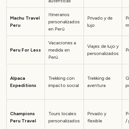
auténticas
Itinerarios
Machu Travel
Privado y de
P
personalizados
Peru
lujo
m
en Perú
Vacaciones a
Viajes de lujo y
Peru For Less
medida en
P
personalizados
Perú
Alpaca
Trekking con
Trekking de
G
Expeditions
impacto social
aventura
p
Champions
Tours locales
Privado y
P
Peru Travel
personalizados
flexible
/