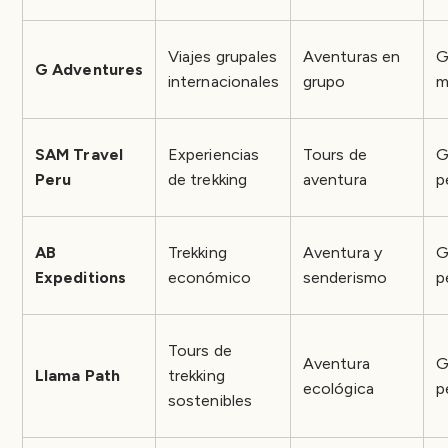
Viajes grupales
Aventuras en
G
G Adventures
internacionales
grupo
m
SAM Travel
Experiencias
Tours de
G
Peru
de trekking
aventura
p
AB
Trekking
Aventura y
G
Expeditions
económico
senderismo
p
Tours de
Aventura
G
Llama Path
trekking
ecológica
p
sostenibles