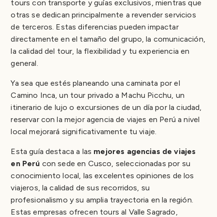
tours con transporte y guías exclusivos, mientras que
Salkantay y caminatas alternativas
otras se dedican principalmente a revender servicios
Tours privados y de lujo
de terceros. Estas diferencias pueden impactar
Paquetes de viaje personalizados
directamente en el tamaño del grupo, la comunicación,
Señales de que estás reservando con un operador
la calidad del tour, la flexibilidad y tu experiencia en
turístico real en Cusco
general.
Muestran públicamente sus licencias oficiales
Ya sea que estés planeando una caminata por el
Operan sus propios tours
Camino Inca, un tour privado a Machu Picchu, un
Cuentan con guías locales autorizados
itinerario de lujo o excursiones de un día por la ciudad,
Ofrecen precios transparentes
reservar con la mejor agencia de viajes en Perú a nivel
Tienen reseñas consistentes
local mejorará significativamente tu viaje.
Se especializan en grupos pequeños o medianos
Entienden la logística de altitud y trekking
Esta guía destaca a las
mejores agencias de viajes
Precios promedio de los tours en Cusco (2026)
en Perú
con sede en Cusco, seleccionadas por su
City Tours en Cusco
conocimiento local, las excelentes opiniones de los
Tours al Valle Sagrado
viajeros, la calidad de sus recorridos, su
Montaña de Siete Colores
profesionalismo y su amplia trayectoria en la región.
Precios del Camino Inca
Estas empresas ofrecen tours al Valle Sagrado,