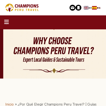
Pasar
en
es
al
contenido
principal
Inicio
¿Por Qué Elegir Champions Peru Travel? | Guías